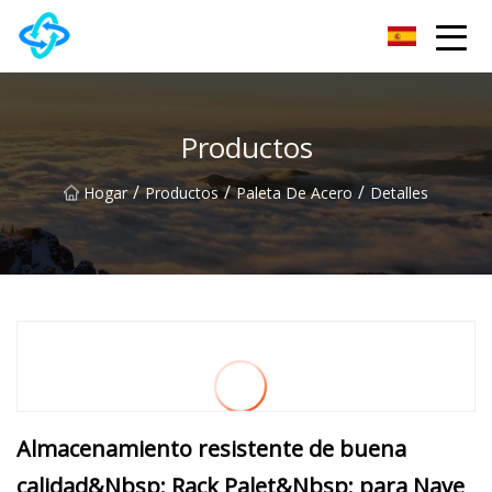
Grupo Co., Ltd de la colina del castillo de Anhui
Productos
/
/
/
Hogar
Productos
Paleta De Acero
Detalles
Almacenamiento resistente de buena
calidad&Nbsp; Rack Palet&Nbsp; para Nave