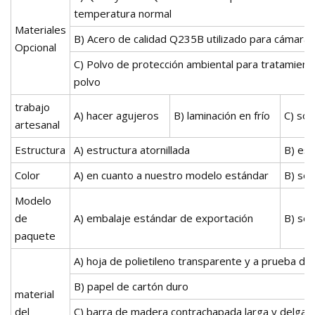
temperatura normal
Materiales
B) Acero de calidad Q235B utilizado para cámaras 
Opcional
C) Polvo de protección ambiental para tratamiento
polvo
trabajo
A) hacer agujeros
B) laminación en frío
C) sol
artesanal
Estructura
A) estructura atornillada
B) est
Color
A) en cuanto a nuestro modelo estándar
B) seg
Modelo
de
A) embalaje estándar de exportación
B) seg
paquete
A) hoja de polietileno transparente y a prueba de
B) papel de cartón duro
material
del
C) barra de madera contrachapada larga y delgad