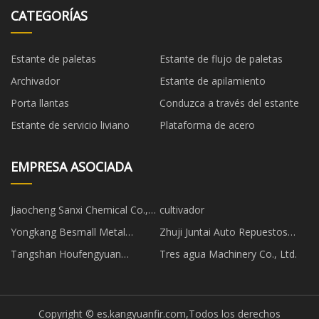
CATEGORÍAS
Estante de paletas
Estante de flujo de paletas
Archivador
Estante de apilamiento
Porta llantas
Conduzca a través del estante
Estante de servicio liviano
Plataforma de acero
EMPRESA ASOCIADA
Jiaocheng Sanxi Chemical Co.,
cultivador
Ltd.
Yongkang Besmall Metal
Zhuji Juntai Auto Repuestos
Productos Co., Ltd
Piezas Co.,Ltd.
Tangshan Houfengyuan
Tres agua Machinery Co., Ltd.
Importación y Exportación Co.,
Ltd.
Copyright © es.kangyuanfir.com,Todos los derechos