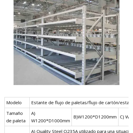
Modelo
Estante de flujo de paletas/flujo de cartón/esta
Tamaño
A)
B)W1200*D1200mm
C) W
de paleta
W1200*D1000mm
A) Quality Steel Q235A utilizado para una situaci