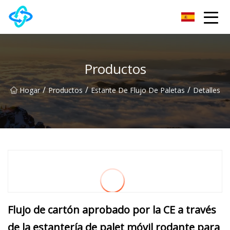
Grupo Co., Ltd de la colina del castillo de Anhui
Productos
/
/
/
Hogar
Productos
Estante De Flujo De Paletas
Detalles
Flujo de cartón aprobado por la CE a través
de la estantería de palet móvil rodante para