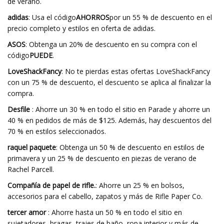
de verano.
adidas
: Usa el código
AHORROS
por un 55 % de descuento en el
precio completo y estilos en oferta de adidas.
ASOS
: Obtenga un 20% de descuento en su compra con el
código
PUEDE
.
LoveShackFancy
: No te pierdas estas ofertas LoveShackFancy
con un 75 % de descuento, el descuento se aplica al finalizar la
compra.
Desfile
: Ahorre un 30 % en todo el sitio en Parade y ahorre un
40 % en pedidos de más de $125. Además, hay descuentos del
70 % en estilos seleccionados.
raquel paquete
: Obtenga un 50 % de descuento en estilos de
primavera y un 25 % de descuento en piezas de verano de
Rachel Parcell.
Compañía de papel de rifle.
: Ahorre un 25 % en bolsos,
accesorios para el cabello, zapatos y más de Rifle Paper Co.
tercer amor
: Ahorre hasta un 50 % en todo el sitio en
sujetadores, bragas, trajes de baño, ropa interior y más de