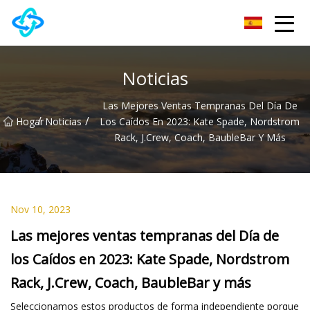
Grupo Co., Ltd de la colina del castillo de Anhui
Noticias
Las Mejores Ventas Tempranas Del Día De
/
/
Hogar
Noticias
Los Caídos En 2023: Kate Spade, Nordstrom
Rack, J.Crew, Coach, BaubleBar Y Más
Nov 10, 2023
Las mejores ventas tempranas del Día de
los Caídos en 2023: Kate Spade, Nordstrom
Rack, J.Crew, Coach, BaubleBar y más
Seleccionamos estos productos de forma independiente porque