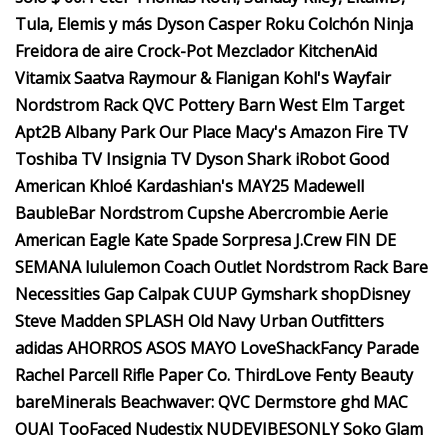
Tula, Elemis y más Dyson Casper Roku Colchón Ninja
Freidora de aire Crock-Pot Mezclador KitchenAid
Vitamix Saatva Raymour & Flanigan Kohl's Wayfair
Nordstrom Rack QVC Pottery Barn West Elm Target
Apt2B Albany Park Our Place Macy's Amazon Fire TV
Toshiba TV Insignia TV Dyson Shark iRobot Good
American Khloé Kardashian's MAY25 Madewell
BaubleBar Nordstrom Cupshe Abercrombie Aerie
American Eagle Kate Spade Sorpresa J.Crew FIN DE
SEMANA lululemon Coach Outlet Nordstrom Rack Bare
Necessities Gap Calpak CUUP Gymshark shopDisney
Steve Madden SPLASH Old Navy Urban Outfitters
adidas AHORROS ASOS MAYO LoveShackFancy Parade
Rachel Parcell Rifle Paper Co. ThirdLove Fenty Beauty
bareMinerals Beachwaver: QVC Dermstore ghd MAC
OUAI TooFaced Nudestix NUDEVIBESONLY Soko Glam