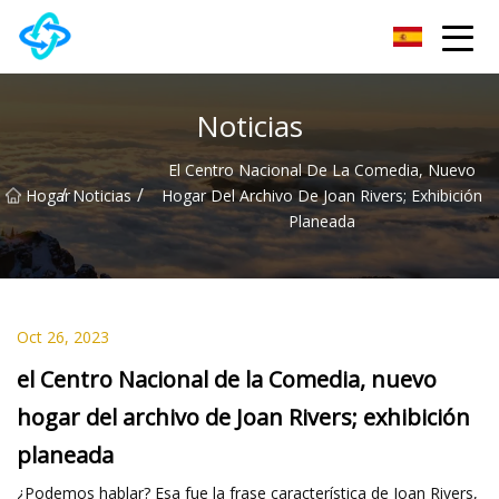
Grupo Co., Ltd de la colina del castillo de Anhui
Noticias
El Centro Nacional De La Comedia, Nuevo
/
/
Hogar
Noticias
Hogar Del Archivo De Joan Rivers; Exhibición
Planeada
Oct 26, 2023
el Centro Nacional de la Comedia, nuevo
hogar del archivo de Joan Rivers; exhibición
planeada
¿Podemos hablar? Esa fue la frase característica de Joan Rivers,