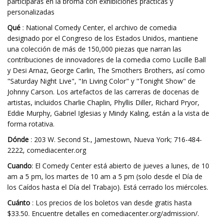
participarás en la broma con exhibiciones prácticas y
personalizadas
Qué
: National Comedy Center, el archivo de comedia
designado por el Congreso de los Estados Unidos, mantiene
una colección de más de 150,000 piezas que narran las
contribuciones de innovadores de la comedia como Lucille Ball
y Desi Arnaz, George Carlin, The Smothers Brothers, así como
"Saturday Night Live", "In Living Color" y "Tonight Show" de
Johnny Carson. Los artefactos de las carreras de docenas de
artistas, incluidos Charlie Chaplin, Phyllis Diller, Richard Pryor,
Eddie Murphy, Gabriel Iglesias y Mindy Kaling, están a la vista de
forma rotativa.
Dónde
: 203 W. Second St., Jamestown, Nueva York; 716-484-
2222, comediacenter.org
Cuando
: El Comedy Center está abierto de jueves a lunes, de 10
am a 5 pm, los martes de 10 am a 5 pm (solo desde el Día de
los Caídos hasta el Día del Trabajo). Está cerrado los miércoles.
Cuánto
: Los precios de los boletos van desde gratis hasta
$33.50. Encuentre detalles en comediacenter.org/admission/.