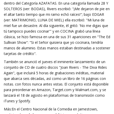
dentro del Categoría AZAFATAS. En una categoría llamada 28 Y
SOLTEROS (ver: BODAS), Rivers escribió: "¡Me dejaron de pie en
el altar tanto tiempo que mi ramo echó raíces!"; bajo EDGAR
(ver: MATRIMONIO, LUNA DE MIEL) ella escribió: "Mi luna de
miel fue un desastre. Al día siguiente, él gritó: 'No me digas que
tú tampoco puedes cocinar'" y en COCINA grabó una línea
clásica, se hizo famosa en una de sus 31 apariciones en "The Ed
Sullivan Show": "Si el Señor quisiera que yo cocinara, tendría
manos de aluminio. Estas manos estaban destinadas a sostener
tarjetas de crédito".
También se anunció el jueves el inminente lanzamiento de un
conjunto de CD de cuatro discos "Joan Rivers - The Diva Rides
Again", que incluirá 5 horas de grabaciones inéditas, material
que abarca seis décadas, así como un libro de 16 páginas con
notas. con fotos nunca antes vistas. El conjunto está disponible
para preordenar en Amazon, Target.com y Walmart.com, y se
lanzará el 18 de agosto en plataformas de transmisión como
iTunes y Spotify.
Más:En el Centro Nacional de la Comedia en Jamestown,