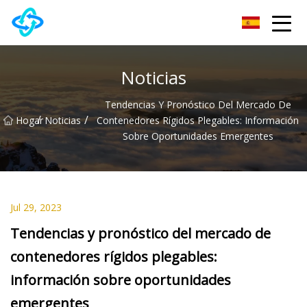
Grupo Co., Ltd de la colina del castillo de Anhui
Noticias
Tendencias Y Pronóstico Del Mercado De
/
/
Hogar
Noticias
Contenedores Rígidos Plegables: Información
Sobre Oportunidades Emergentes
Jul 29, 2023
Tendencias y pronóstico del mercado de
contenedores rígidos plegables:
información sobre oportunidades
emergentes